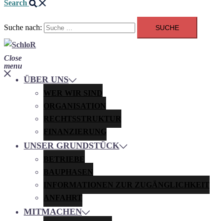
Search
Suche nach:
Close
menu
ÜBER UNS
WER WIR SIND
ORGANISATION
RECHTSSTRUKTUR
FINANZIERUNG
UNSER GRUNDSTÜCK
BETRIEBE
BAUPHASEN
INFORMATIONEN ZUR ZUGÄNGLICHKEIT
ANFAHRT
MITMACHEN