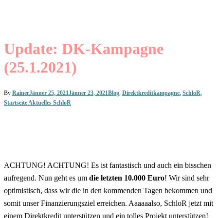
Update: DK-Kampagne
(25.1.2021)
By
Rainer
Jänner 25, 2021
Jänner 23, 2021
Blog
,
Direktkreditkampagne
,
SchloR
,
Startseite Aktuelles SchloR
ACHTUNG!
ACHTUNG! Es ist fantastisch
und auch ein bisschen
aufregend
. Nun geht es um
die letzten 10.000 Euro
!
Wir sind sehr
optimistisch, dass wir die in den kommenden Tagen bekommen und
somit unser Finanzierungsziel erreichen.
Aaaaaalso, SchloR jetzt mit
einem Direktkredit unterstützen und ein tolles Projekt unterstützen!