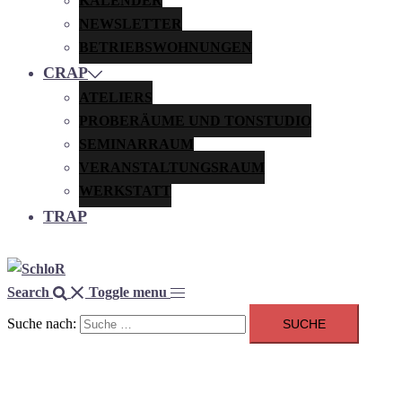
KALENDER
NEWSLETTER
BETRIEBSWOHNUNGEN
CRAP
ATELIERS
PROBERÄUME UND TONSTUDIO
SEMINARRAUM
VERANSTALTUNGSRAUM
WERKSTATT
TRAP
Search
Toggle menu
Suche nach: