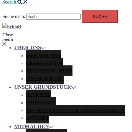
Search
Suche nach:
Close
menu
ÜBER UNS
WER WIR SIND
ORGANISATION
RECHTSSTRUKTUR
FINANZIERUNG
UNSER GRUNDSTÜCK
BETRIEBE
BAUPHASEN
INFORMATIONEN ZUR ZUGÄNGLICHKEIT
ANFAHRT
MITMACHEN