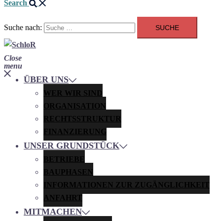
Search
Suche nach:
Close
menu
ÜBER UNS
WER WIR SIND
ORGANISATION
RECHTSSTRUKTUR
FINANZIERUNG
UNSER GRUNDSTÜCK
BETRIEBE
BAUPHASEN
INFORMATIONEN ZUR ZUGÄNGLICHKEIT
ANFAHRT
MITMACHEN