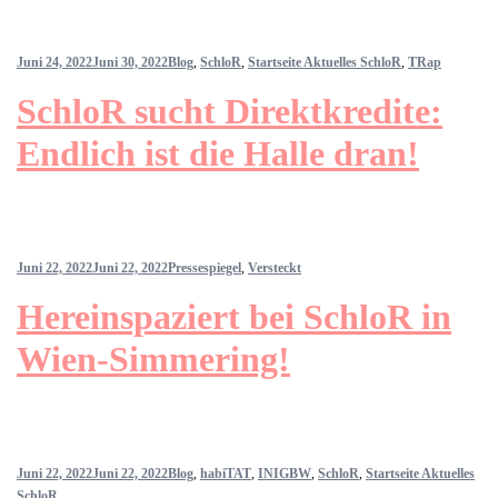
Juni 24, 2022
Juni 30, 2022
Blog
,
SchloR
,
Startseite Aktuelles SchloR
,
TRap
SchloR sucht Direktkredite:
Endlich ist die Halle dran!
Juni 22, 2022
Juni 22, 2022
Pressespiegel
,
Versteckt
Hereinspaziert bei SchloR in
Wien-Simmering!
Juni 22, 2022
Juni 22, 2022
Blog
,
habiTAT
,
INIGBW
,
SchloR
,
Startseite Aktuelles
SchloR