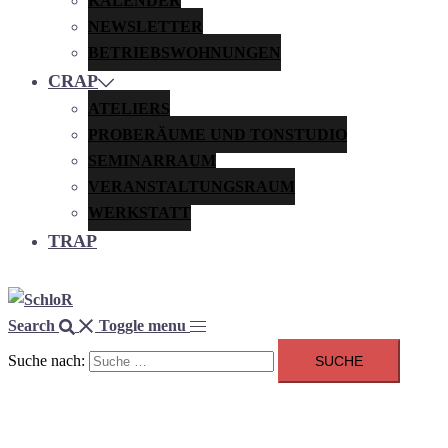
KALENDER
NEWSLETTER
BETRIEBSWOHNUNGEN
CRAP
ATELIERS
PROBERÄUME UND TONSTUDIO
SEMINARRAUM
VERANSTALTUNGSRAUM
WERKSTATT
TRAP
Search
Toggle menu
Suche nach: