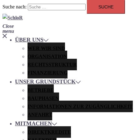
Suche nach:
Close
menu
ÜBER UNS
WER WIR SIND
ORGANISATION
RECHTSSTRUKTUR
FINANZIERUNG
UNSER GRUNDSTÜCK
BETRIEBE
BAUPHASEN
INFORMATIONEN ZUR ZUGÄNGLICHKEIT
ANFAHRT
MITMACHEN
DIREKTKREDITE