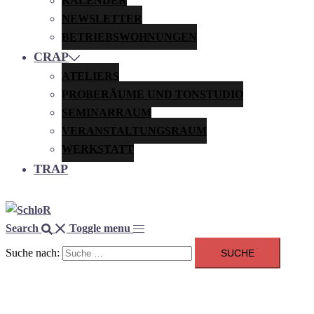
KALENDER
NEWSLETTER
BETRIEBSWOHNUNGEN
CRAP
ATELIERS
PROBERÄUME UND TONSTUDIO
SEMINARRAUM
VERANSTALTUNGSRAUM
WERKSTATT
TRAP
Search
Toggle menu
Suche nach: