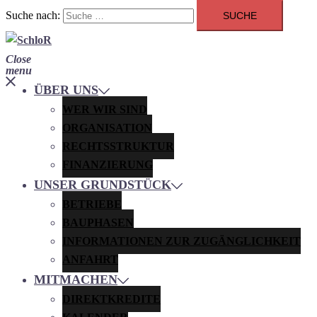
Suche nach:
Close
menu
ÜBER UNS
WER WIR SIND
ORGANISATION
RECHTSSTRUKTUR
FINANZIERUNG
UNSER GRUNDSTÜCK
BETRIEBE
BAUPHASEN
INFORMATIONEN ZUR ZUGÄNGLICHKEIT
ANFAHRT
MITMACHEN
DIREKTKREDITE