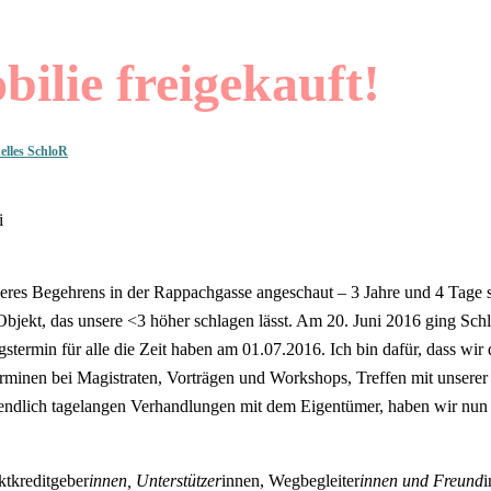
ilie freigekauft!
uelles SchloR
seres Begehrens in der Rappachgasse angeschaut – 3 Jahre und 4 Tage s
s Objekt, das unsere <3 höher schlagen lässt. Am 20. Juni 2016 ging S
termin für alle die Zeit haben am 01.07.2016. Ich bin dafür, dass wir 
rminen bei Magistraten, Vorträgen und Workshops, Treffen mit unserer 
lich tagelangen Verhandlungen mit dem Eigentümer, haben wir nun de
tkreditgeber
innen, Unterstützer
innen, Wegbegleiter
innen und Freund
i