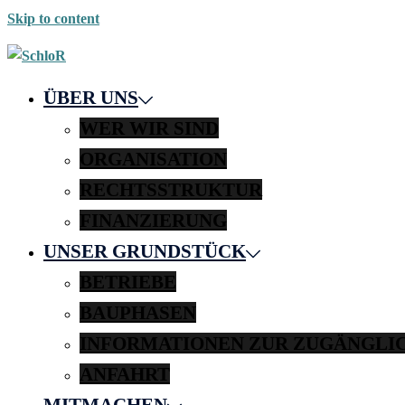
Skip to content
ÜBER UNS
WER WIR SIND
ORGANISATION
RECHTSSTRUKTUR
FINANZIERUNG
UNSER GRUNDSTÜCK
BETRIEBE
BAUPHASEN
INFORMATIONEN ZUR ZUGÄNGLI
ANFAHRT
MITMACHEN