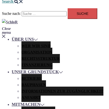
Search
Suche nach:
Close
menu
ÜBER UNS
WER WIR SIND
ORGANISATION
RECHTSSTRUKTUR
FINANZIERUNG
UNSER GRUNDSTÜCK
BETRIEBE
BAUPHASEN
INFORMATIONEN ZUR ZUGÄNGLICHKEIT
ANFAHRT
MITMACHEN