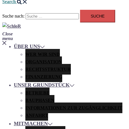
Search
Suche nach:
Close
menu
ÜBER UNS
WER WIR SIND
ORGANISATION
RECHTSSTRUKTUR
FINANZIERUNG
UNSER GRUNDSTÜCK
BETRIEBE
BAUPHASEN
INFORMATIONEN ZUR ZUGÄNGLICHKEIT
ANFAHRT
MITMACHEN