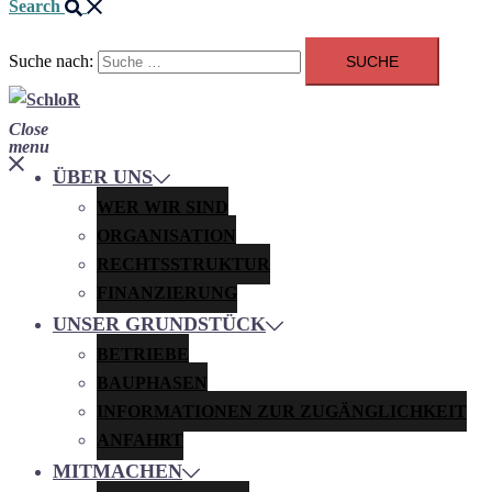
Search
Suche nach:
Close
menu
ÜBER UNS
WER WIR SIND
ORGANISATION
RECHTSSTRUKTUR
FINANZIERUNG
UNSER GRUNDSTÜCK
BETRIEBE
BAUPHASEN
INFORMATIONEN ZUR ZUGÄNGLICHKEIT
ANFAHRT
MITMACHEN