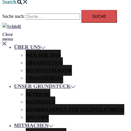
Search
Suche nach:
Close
menu
ÜBER UNS
WER WIR SIND
ORGANISATION
RECHTSSTRUKTUR
FINANZIERUNG
UNSER GRUNDSTÜCK
BETRIEBE
BAUPHASEN
INFORMATIONEN ZUR ZUGÄNGLICHKEIT
ANFAHRT
MITMACHEN