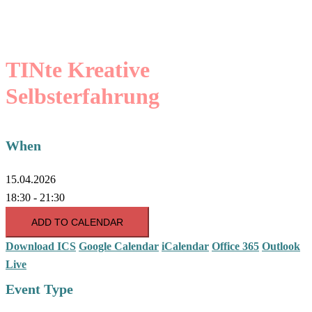
TINte Kreative
Selbsterfahrung
When
15.04.2026
18:30 - 21:30
ADD TO CALENDAR
Download ICS
Google Calendar
iCalendar
Office 365
Outlook
Live
Event Type