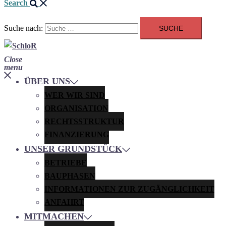
Search
Suche nach:
Close
menu
ÜBER UNS
WER WIR SIND
ORGANISATION
RECHTSSTRUKTUR
FINANZIERUNG
UNSER GRUNDSTÜCK
BETRIEBE
BAUPHASEN
INFORMATIONEN ZUR ZUGÄNGLICHKEIT
ANFAHRT
MITMACHEN