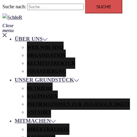
Suche nach:
Close
menu
ÜBER UNS
WER WIR SIND
ORGANISATION
RECHTSSTRUKTUR
FINANZIERUNG
UNSER GRUNDSTÜCK
BETRIEBE
BAUPHASEN
INFORMATIONEN ZUR ZUGÄNGLICHKEIT
ANFAHRT
MITMACHEN
DIREKTKREDITE