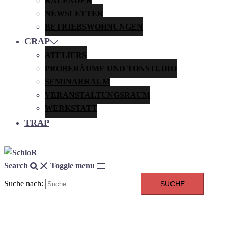
KALENDER
NEWSLETTER
BETRIEBSWOHNUNGEN
CRAP
ATELIERS
PROBERÄUME UND TONSTUDIO
SEMINARRAUM
VERANSTALTUNGSRAUM
WERKSTATT
TRAP
Search
Toggle menu
Suche nach: