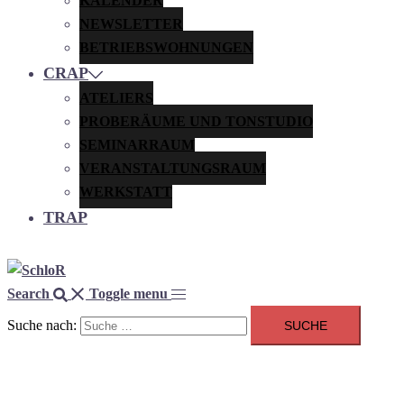
KALENDER
NEWSLETTER
BETRIEBSWOHNUNGEN
CRAP
ATELIERS
PROBERÄUME UND TONSTUDIO
SEMINARRAUM
VERANSTALTUNGSRAUM
WERKSTATT
TRAP
Search
Toggle menu
Suche nach: