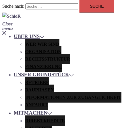
Suche nach:
Close
menu
ÜBER UNS
WER WIR SIND
ORGANISATION
RECHTSSTRUKTUR
FINANZIERUNG
UNSER GRUNDSTÜCK
BETRIEBE
BAUPHASEN
INFORMATIONEN ZUR ZUGÄNGLICHKEIT
ANFAHRT
MITMACHEN
DIREKTKREDITE