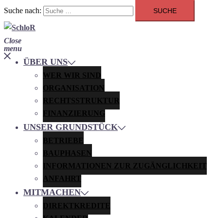
Suche nach:
Close
menu
ÜBER UNS
WER WIR SIND
ORGANISATION
RECHTSSTRUKTUR
FINANZIERUNG
UNSER GRUNDSTÜCK
BETRIEBE
BAUPHASEN
INFORMATIONEN ZUR ZUGÄNGLICHKEIT
ANFAHRT
MITMACHEN
DIREKTKREDITE