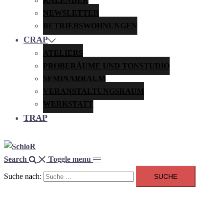
KALENDER
NEWSLETTER
BETRIEBSWOHNUNGEN
CRAP
ATELIERS
PROBERÄUME UND TONSTUDIO
SEMINARRAUM
VERANSTALTUNGSRAUM
WERKSTATT
TRAP
Search
Toggle menu
Suche nach: