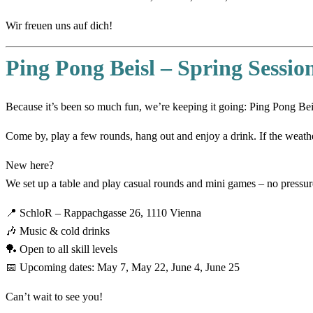
Wir freuen uns auf dich!
Ping Pong Beisl – Spring Sessio
Because it’s been so much fun, we’re keeping it going: Ping Pong Beis
Come by, play a few rounds, hang out and enjoy a drink. If the weather
New here?
We set up a table and play casual rounds and mini games – no pressure,
📍 SchloR – Rappachgasse 26, 1110 Vienna
🎶 Music & cold drinks
🏓 Open to all skill levels
📅 Upcoming dates: May 7, May 22, June 4, June 25
Can’t wait to see you!