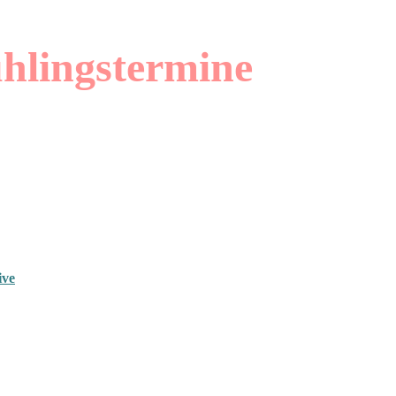
ühlingstermine
ive