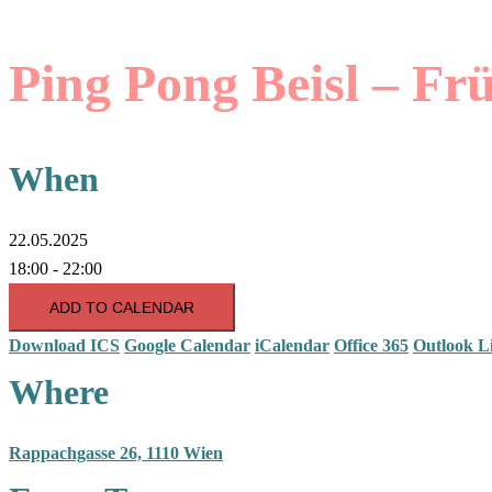
Ping Pong Beisl – Fr
When
22.05.2025
18:00 - 22:00
ADD TO CALENDAR
Download ICS
Google Calendar
iCalendar
Office 365
Outlook L
Where
Rappachgasse 26, 1110 Wien