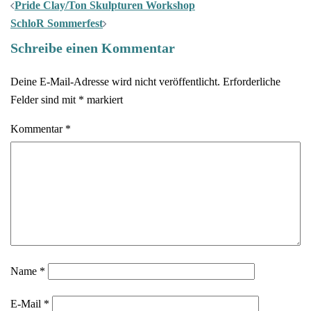
Post
Pride Clay/Ton Skulpturen Workshop
navigation
SchloR Sommerfest
Schreibe einen Kommentar
Deine E-Mail-Adresse wird nicht veröffentlicht.
Erforderliche
Felder sind mit
*
markiert
Kommentar
*
Name
*
E-Mail
*