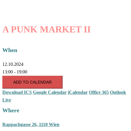
A PUNK MARKET II
When
12.10.2024
13:00 - 19:00
ADD TO CALENDAR
Download ICS
Google Calendar
iCalendar
Office 365
Outlook
Live
Where
Rappachgasse 26, 1110 Wien