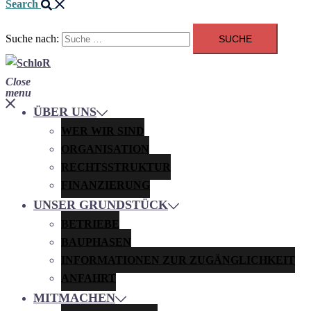
Search
Suche nach:
Close
menu
ÜBER UNS
WER WIR SIND
ORGANISATION
RECHTSSTRUKTUR
FINANZIERUNG
UNSER GRUNDSTÜCK
BETRIEBE
BAUPHASEN
INFORMATIONEN ZUR ZUGÄNGLICHKEIT
ANFAHRT
MITMACHEN