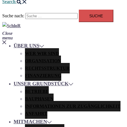
Search
Suche nach:
Close
menu
ÜBER UNS
WER WIR SIND
ORGANISATION
RECHTSSTRUKTUR
FINANZIERUNG
UNSER GRUNDSTÜCK
BETRIEBE
BAUPHASEN
INFORMATIONEN ZUR ZUGÄNGLICHKEIT
ANFAHRT
MITMACHEN