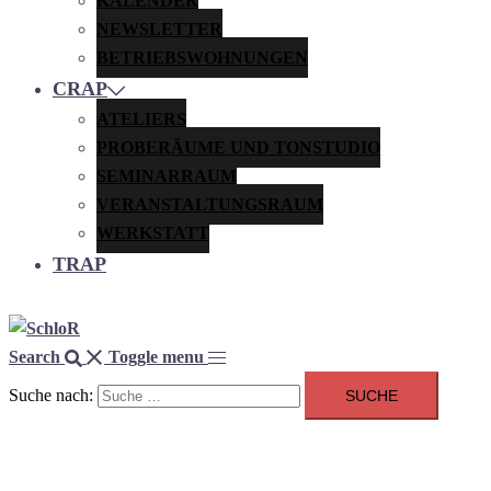
KALENDER
NEWSLETTER
BETRIEBSWOHNUNGEN
CRAP
ATELIERS
PROBERÄUME UND TONSTUDIO
SEMINARRAUM
VERANSTALTUNGSRAUM
WERKSTATT
TRAP
Search
Toggle menu
Suche nach: