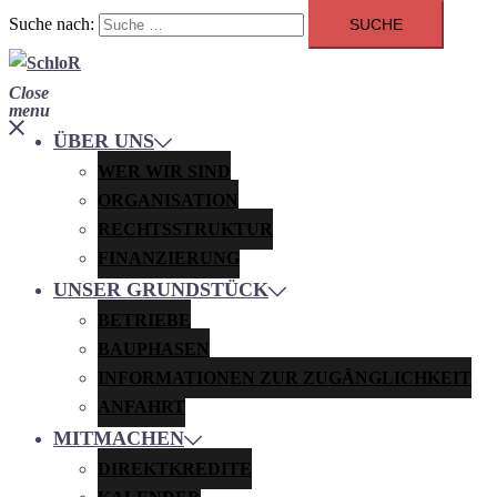
Suche nach:
Close
menu
ÜBER UNS
WER WIR SIND
ORGANISATION
RECHTSSTRUKTUR
FINANZIERUNG
UNSER GRUNDSTÜCK
BETRIEBE
BAUPHASEN
INFORMATIONEN ZUR ZUGÄNGLICHKEIT
ANFAHRT
MITMACHEN
DIREKTKREDITE