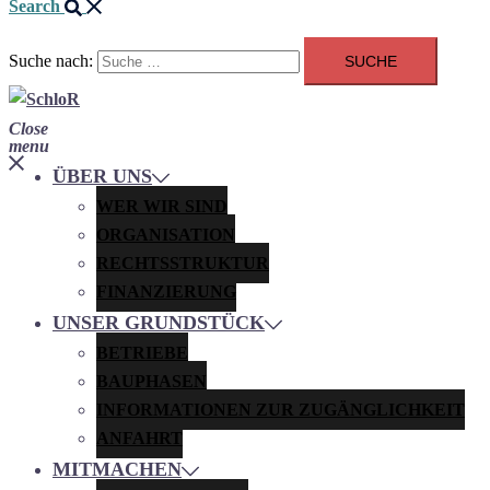
Search
Suche nach:
Close
menu
ÜBER UNS
WER WIR SIND
ORGANISATION
RECHTSSTRUKTUR
FINANZIERUNG
UNSER GRUNDSTÜCK
BETRIEBE
BAUPHASEN
INFORMATIONEN ZUR ZUGÄNGLICHKEIT
ANFAHRT
MITMACHEN