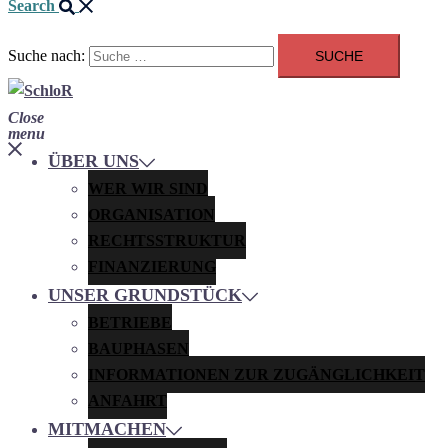
Search
Suche nach:
Close
menu
ÜBER UNS
WER WIR SIND
ORGANISATION
RECHTSSTRUKTUR
FINANZIERUNG
UNSER GRUNDSTÜCK
BETRIEBE
BAUPHASEN
INFORMATIONEN ZUR ZUGÄNGLICHKEIT
ANFAHRT
MITMACHEN