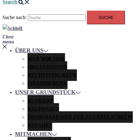
Search
Suche nach:
Close
menu
ÜBER UNS
WER WIR SIND
ORGANISATION
RECHTSSTRUKTUR
FINANZIERUNG
UNSER GRUNDSTÜCK
BETRIEBE
BAUPHASEN
INFORMATIONEN ZUR ZUGÄNGLICHKEIT
ANFAHRT
MITMACHEN