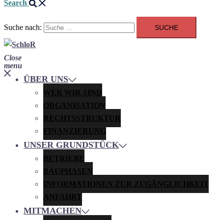
Search
Suche nach:
Close
menu
ÜBER UNS
WER WIR SIND
ORGANISATION
RECHTSSTRUKTUR
FINANZIERUNG
UNSER GRUNDSTÜCK
BETRIEBE
BAUPHASEN
INFORMATIONEN ZUR ZUGÄNGLICHKEIT
ANFAHRT
MITMACHEN