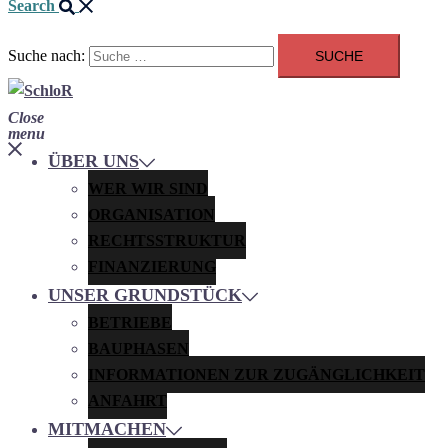
Search
Suche nach:
Close
menu
ÜBER UNS
WER WIR SIND
ORGANISATION
RECHTSSTRUKTUR
FINANZIERUNG
UNSER GRUNDSTÜCK
BETRIEBE
BAUPHASEN
INFORMATIONEN ZUR ZUGÄNGLICHKEIT
ANFAHRT
MITMACHEN