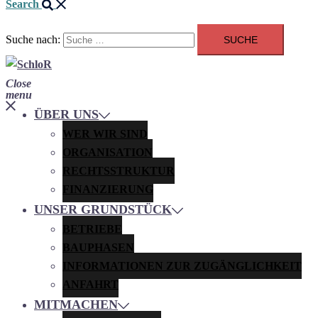
Search
Suche nach:
Close
menu
ÜBER UNS
WER WIR SIND
ORGANISATION
RECHTSSTRUKTUR
FINANZIERUNG
UNSER GRUNDSTÜCK
BETRIEBE
BAUPHASEN
INFORMATIONEN ZUR ZUGÄNGLICHKEIT
ANFAHRT
MITMACHEN