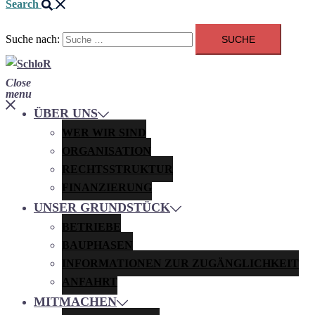
Search
Suche nach:
Close
menu
ÜBER UNS
WER WIR SIND
ORGANISATION
RECHTSSTRUKTUR
FINANZIERUNG
UNSER GRUNDSTÜCK
BETRIEBE
BAUPHASEN
INFORMATIONEN ZUR ZUGÄNGLICHKEIT
ANFAHRT
MITMACHEN