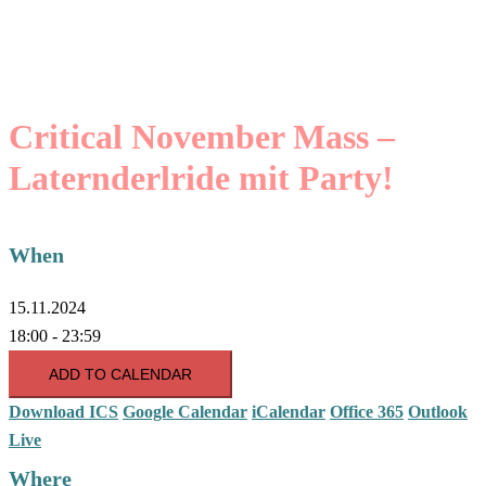
Critical November Mass –
Laternderlride mit Party!
When
15.11.2024
18:00 - 23:59
ADD TO CALENDAR
Download ICS
Google Calendar
iCalendar
Office 365
Outlook
Live
Where