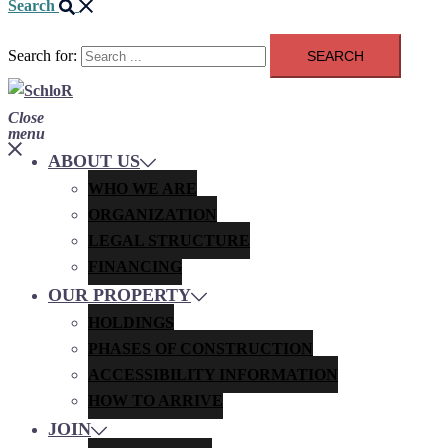
Search
Search for:
Close
menu
ABOUT US
WHO WE ARE
ORGANIZATION
LEGAL STRUCTURE
FINANCING
OUR PROPERTY
HOLDINGS
PHASES OF CONSTRUCTION
ACCESSIBILITY INFORMATION
HOW TO ARRIVE
JOIN