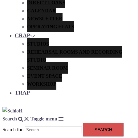
DIRECT LOANS
CALENDAR
NEWSLETTER
OPERATING FLATS
CRAP
STUDIOS
REHEARSAL ROOMS AND RECORDING
STUDIO
SEMINAR ROOM
EVENT SPACE
WORKSHOP
TRAP
Search
Toggle menu
Search for: