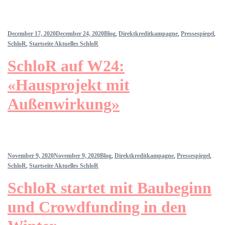
December 17, 2020
December 24, 2020
Blog
,
Direktkreditkampagne
,
Pressespiegel
,
SchloR
,
Startseite Aktuelles SchloR
SchloR auf W24:
«Hausprojekt mit
Außenwirkung»
November 9, 2020
November 9, 2020
Blog
,
Direktkreditkampagne
,
Pressespiegel
,
SchloR
,
Startseite Aktuelles SchloR
SchloR startet mit Baubeginn
und Crowdfunding in den