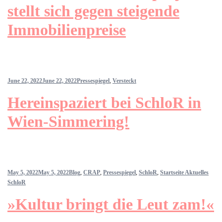
stellt sich gegen steigende
Immobilienpreise
June 22, 2022
June 22, 2022
Pressespiegel
,
Versteckt
Hereinspaziert bei SchloR in
Wien-Simmering!
May 5, 2022
May 5, 2022
Blog
,
CRAP
,
Pressespiegel
,
SchloR
,
Startseite Aktuelles
SchloR
»Kultur bringt die Leut zam!«