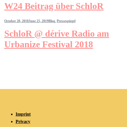
W24 Beitrag über SchloR
October 28, 2018
June 25, 2019
Blog
,
Pressespiegel
SchloR @ dérive Radio am
Urbanize Festival 2018
Imprint
Privacy