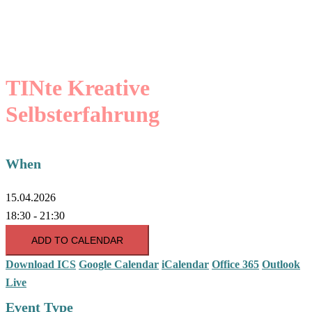
TINte Kreative
Selbsterfahrung
When
15.04.2026
18:30 - 21:30
ADD TO CALENDAR
Download ICS
Google Calendar
iCalendar
Office 365
Outlook
Live
Event Type