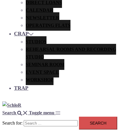
DIRECT LOANS
CALENDAR
NEWSLETTER
OPERATING FLATS
CRAP
STUDIOS
REHEARSAL ROOMS AND RECORDING
STUDIO
SEMINAR ROOM
EVENT SPACE
WORKSHOP
TRAP
Search
Toggle menu
Search for: