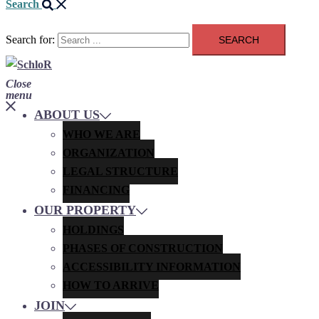
Search
Search for:
Close
menu
ABOUT US
WHO WE ARE
ORGANIZATION
LEGAL STRUCTURE
FINANCING
OUR PROPERTY
HOLDINGS
PHASES OF CONSTRUCTION
ACCESSIBILITY INFORMATION
HOW TO ARRIVE
JOIN